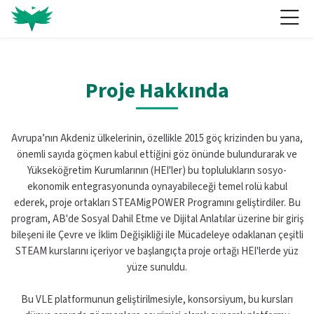
Skip to navigation
Skip to login form
Ana içeriğe git
Skip to accessibility options
Skip to footer
Skip accessibility options
Ana sayfa
Proje Hakkında
Avrupa’nın Akdeniz ülkelerinin, özellikle 2015 göç krizinden bu yana,
önemli sayıda göçmen kabul ettiğini göz önünde bulundurarak ve
Yükseköğretim Kurumlarının (HEI'ler) bu toplulukların sosyo-
ekonomik entegrasyonunda oynayabileceği temel rolü kabul
ederek, proje ortakları STEAMigPOWER Programını geliştirdiler. Bu
program, AB'de Sosyal Dahil Etme ve Dijital Anlatılar üzerine bir giriş
bileşeni ile Çevre ve İklim Değişikliği ile Mücadeleye odaklanan çeşitli
STEAM kurslarını içeriyor ve başlangıçta proje ortağı HEI'lerde yüz
yüze sunuldu.
Bu VLE platformunun geliştirilmesiyle, konsorsiyum, bu kursları