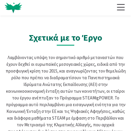
Skip to navigation
Skip to login form
Μετάβαση στο κεντρικό περιεχόμενο
Skip to accessibility options
Skip to footer
Skip accessibility options
Αρχική
Σχετικά με το Έργο
Λαμβάνοντας υπόψη τον σημαντικό αριθμό μεταναστών που
έχουν δεχθεί οι ευρωπαϊκές μεσογειακές χώρες, ειδικά από την
προσφυγική κρίση του 2015, και αναγνωρίζοντας τον θεμελιώδη
ρόλο που πρέπει να διαδραματίσουν τα Πανεπιστημιακά
Ιδρύματα Ανώτατης Εκπαίδευσης (ΑΕΙ) στην
κοινωνικοοικονομική ένταξη αυτών των κοινοτήτων, οι εταίροι
του έργου ανέπτυξαν το Πρόγραμμα STEAMigPOWER. Το
πρόγραμμα αυτό περιλαμβάνει μια εισαγωγική ενότητα για την
Κοινωνική Ένταξη στην ΕΕ και τις Ψηφιακές Αφηγήσεις, καθώς
και διάφορα μαθήματα STEAM με έμφαση στο Περιβάλλον και
τον Μετριασμό της Κλιματικής Αλλαγής, που αρχικά