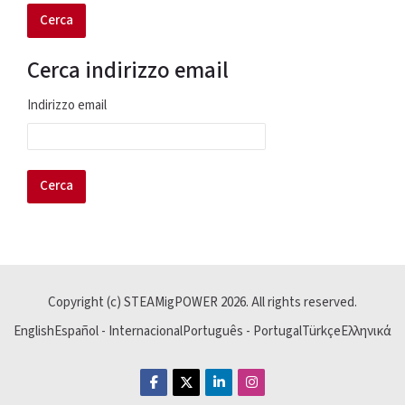
Cerca indirizzo email
Cerca indirizzo email
Indirizzo email
Copyright (c) STEAMigPOWER
2026
. All rights reserved.
English
Español - Internacional
Português - Portugal
Türkçe
Ελληνικά