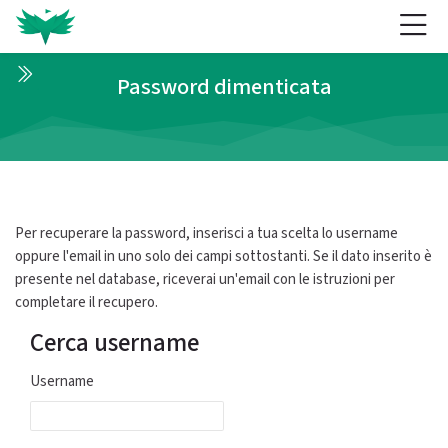
Skip to navigation
Skip to login form
Vai al contenuto principale
Skip to accessibility options
Skip to footer
Skip accessibility options
Password dimenticata
Per recuperare la password, inserisci a tua scelta lo username
oppure l'email in uno solo dei campi sottostanti. Se il dato inserito è
presente nel database, riceverai un'email con le istruzioni per
completare il recupero.
Cerca username
Cerca username
Username