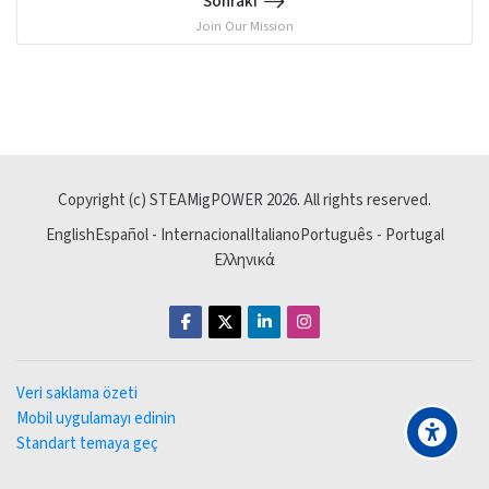
Sonraki
Join Our Mission
Copyright (c) STEAMigPOWER
2026
. All rights reserved.
English
Español - Internacional
Italiano
Português - Portugal
Ελληνικά
Veri saklama özeti
Mobil uygulamayı edinin
Standart temaya geç